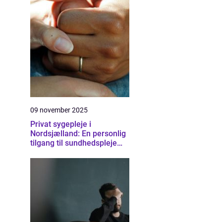
09 november 2025
Privat sygepleje i
Nordsjælland: En personlig
tilgang til sundhedspleje
derhjemme