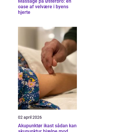
Massage på Østerbro: en
oase af velvære i byens
hjerte
02 april 2026
Akupunktør ikast sådan kan
akupunktur hjælpe mod