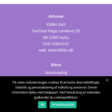
Adresse
web:
www.klikko.dk
Menu
Annoncering
Om os
På vores website bruges cookies til at huske dine indstillinger,
Cookies
statistik og personalisering af indhold og annoncer. Denne
information deles med tredjepart. Ved fortsat brug af websiden
Kontakt os
godkender du cookiepolitikken.
Sitemap
Ok
Privatlivspolitik