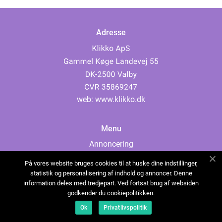
Adresse
web:
www.klikko.dk
Menu
Annoncering
Om os
På vores website bruges cookies til at huske dine indstillinger,
Cookies
statistik og personalisering af indhold og annoncer. Denne
information deles med tredjepart. Ved fortsat brug af websiden
Kontakt os
godkender du cookiepolitikken.
Sitemap
Ok
Privatlivspolitik