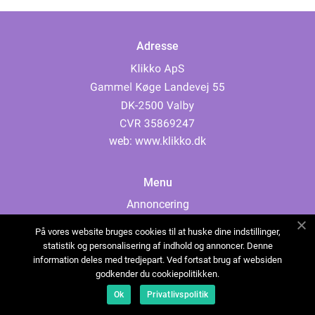
Adresse
web:
www.klikko.dk
Menu
Annoncering
Om os
På vores website bruges cookies til at huske dine indstillinger,
Cookies
statistik og personalisering af indhold og annoncer. Denne
information deles med tredjepart. Ved fortsat brug af websiden
Kontakt os
godkender du cookiepolitikken.
Sitemap
Ok
Privatlivspolitik