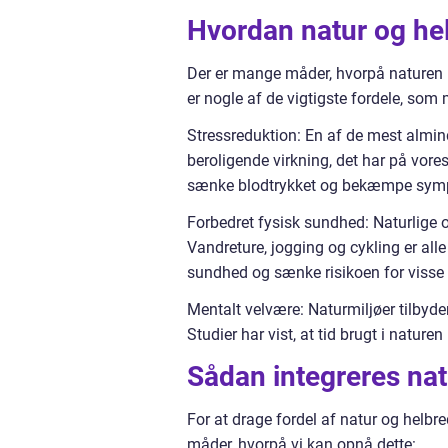
Hvordan natur og hel
Der er mange måder, hvorpå naturen 
er nogle af de vigtigste fordele, som
Stressreduktion: En af de mest almind
beroligende virkning, det har på vores
sænke blodtrykket og bekæmpe symp
Forbedret fysisk sundhed: Naturlige 
Vandreture, jogging og cykling er alle
sundhed og sænke risikoen for viss
Mentalt velvære: Naturmiljøer tilbyder 
Studier har vist, at tid brugt i natu
Sådan integreres natu
For at drage fordel af natur og helbred
måder, hvorpå vi kan opnå dette: