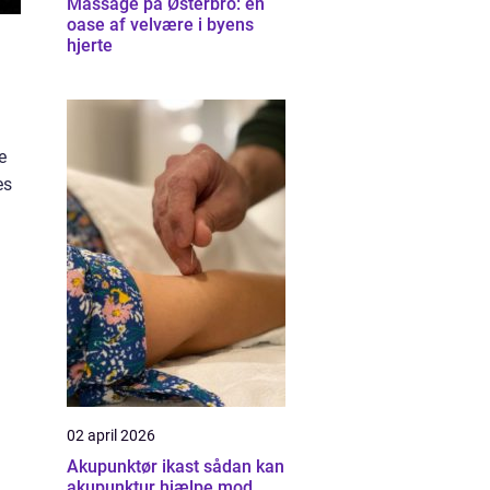
Massage på Østerbro: en
oase af velvære i byens
hjerte
e
es
02 april 2026
Akupunktør ikast sådan kan
akupunktur hjælpe mod