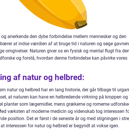
e og anerkende den dybe forbindelse mellem mennesker og den
ebærer at indse værdien af at bruge tid i naturen og søge gavne
e omgivelser. Naturen giver os en fysisk og mental flugt fra de
udforske og forstå, hvordan denne forbindelse kan påvirke vores
ing af natur og helbred:
atur og helbred har en lang historie, der går tilbage til urga
ndset, at naturen kan have en helbredende virkning på kroppen og
pel planter som lægemidler, mens grækerne og romerne udforsk
 Med væksten af moderne medicin og videnskab tog interessen f
de position. Det er først i de seneste år og med stigningen i str
 interessen for natur og helbred er begyndt at vokse igen.