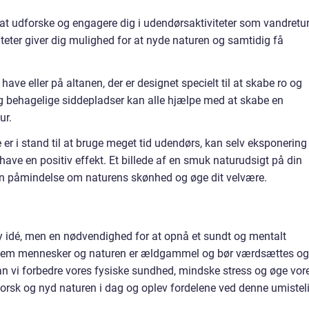
il at udforske og engagere dig i udendørsaktiviteter som vandretur
iteter giver dig mulighed for at nyde naturen og samtidig få
have eller på altanen, der er designet specielt til at skabe ro og
g behagelige siddepladser kan alle hjælpe med at skabe en
ur.
er i stand til at bruge meget tid udendørs, kan selv eksponering
v have en positiv effekt. Et billede af en smuk naturudsigt på din
 en påmindelse om naturens skønhed og øge dit velvære.
dy idé, men en nødvendighed for at opnå et sundt og mentalt
mellem mennesker og naturen er ældgammel og bør værdsættes og
 kan vi forbedre vores fysiske sundhed, mindske stress og øge vor
orsk og nyd naturen i dag og oplev fordelene ved denne umistel