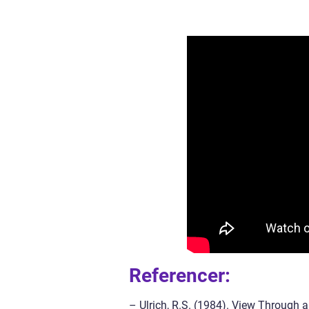
Referencer:
– Ulrich, R.S. (1984). View Through