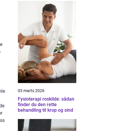
ne
n
03 marts 2026
mle
Fysioterapi roskilde: sådan
finder du den rette
ede
behandling til krop og sind
or
ess