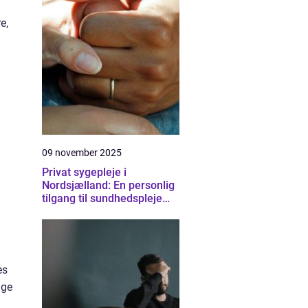
e,
09 november 2025
Privat sygepleje i
Nordsjælland: En personlig
tilgang til sundhedspleje
derhjemme
es
ige