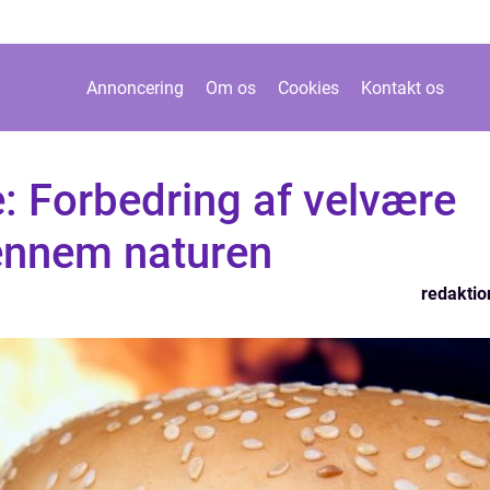
Annoncering
Om os
Cookies
Kontakt os
: Forbedring af velvære
ennem naturen
redaktio