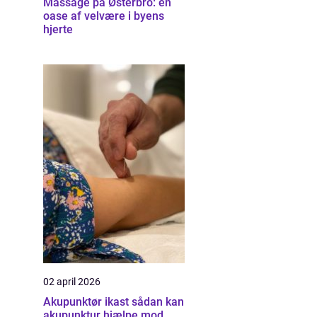
Massage på Østerbro: en
oase af velvære i byens
hjerte
02 april 2026
Akupunktør ikast sådan kan
akupunktur hjælpe mod