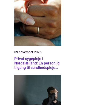
09 november 2025
Privat sygepleje i
Nordsjælland: En personlig
tilgang til sundhedspleje
derhjemme