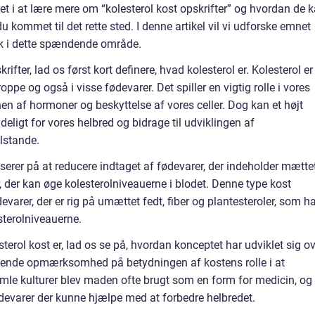
ret i at lære mere om “kolesterol kost opskrifter” og hvordan de 
du kommet til det rette sted. I denne artikel vil vi udforske emnet
ik i dette spændende område.
rifter, lad os først kort definere, hvad kolesterol er. Kolesterol er
roppe og også i visse fødevarer. Det spiller en vigtig rolle i vores
en af hormoner og beskyttelse af vores celler. Dog kan et højt
deligt for vores helbred og bidrage til udviklingen af
lstande.
userer på at reducere indtaget af fødevarer, der indeholder mætte
r, der kan øge kolesterolniveauerne i blodet. Denne type kost
evarer, der er rig på umættet fedt, fiber og plantesteroler, som h
sterolniveauerne.
sterol kost er, lad os se på, hvordan konceptet har udviklet sig o
stigende opmærksomhed på betydningen af kostens rolle i at
gamle kulturer blev maden ofte brugt som en form for medicin, og
evarer der kunne hjælpe med at forbedre helbredet.