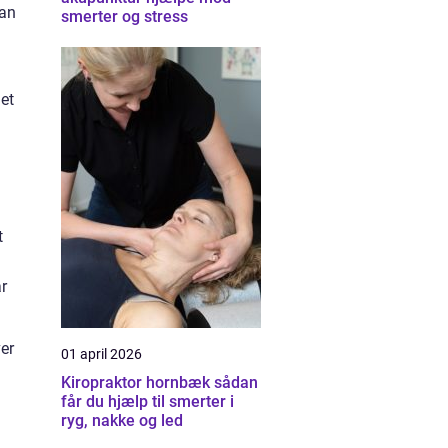
kan
smerter og stress
 et
t
ar
ver
01 april 2026
Kiropraktor hornbæk sådan
får du hjælp til smerter i
ryg, nakke og led