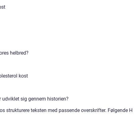
ost
vores helbred?
olesterol kost
r udviklet sig gennem historien?
d os strukturere teksten med passende overskrifter. Følgende H