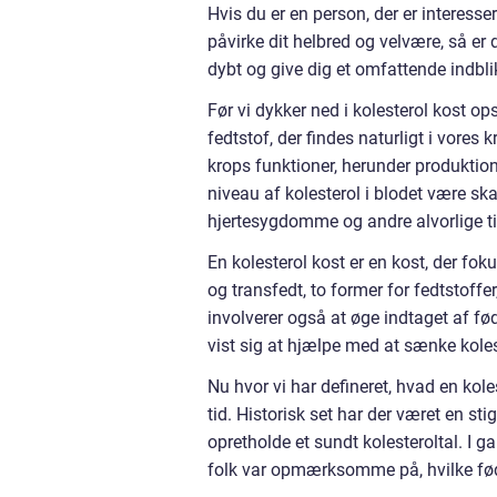
Hvis du er en person, der er interesse
påvirke dit helbred og velvære, så er 
dybt og give dig et omfattende indbl
Før vi dykker ned i kolesterol kost opsk
fedtstof, der findes naturligt i vores k
krops funktioner, herunder produktion
niveau af kolesterol i blodet være ska
hjertesygdomme og andre alvorlige ti
En kolesterol kost er en kost, der fok
og transfedt, to former for fedtstoffe
involverer også at øge indtaget af fød
vist sig at hjælpe med at sænke kole
Nu hvor vi har defineret, hvad en kole
tid. Historisk set har der været en 
opretholde et sundt kolesteroltal. I 
folk var opmærksomme på, hvilke fød