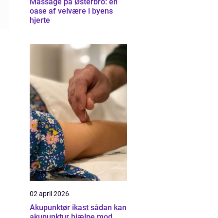
Massage på Østerbro: en
oase af velvære i byens
hjerte
02 april 2026
Akupunktør ikast sådan kan
akupunktur hjælpe mod