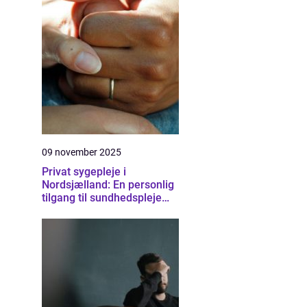
09 november 2025
Privat sygepleje i
Nordsjælland: En personlig
tilgang til sundhedspleje
derhjemme