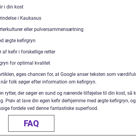
r i din kost
prindelse i Kaukasus
arterkulturer eller pulversammensætning
d ægte kefirgryn
f kefir i forskellige retter
gryn for optimal kvalitet
artiklen, øges chancen for, at Google anser teksten som værdiful
 når folk søger efter information om kefirgryn.
n rytter, der søger en sund og nærende tilføjelse til din kost, så 
dig. Prøv at lave din egen kefir derhjemme med ægte kefirgryn, og
ge fordele ved denne fantastiske superfood.
FAQ