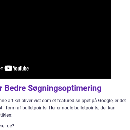
or Bedre Søgningsoptimering
ne artikel bliver vist som et featured snippet på Google, er det
t i form af bulletpoints. Her er nogle bulletpoints, der kan
tiklen:
rer de?