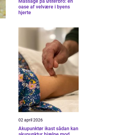
Massage på Østerbro: en
oase af velvære i byens
hjerte
02 april 2026
Akupunktør ikast sådan kan
akupunktur hjælpe mod