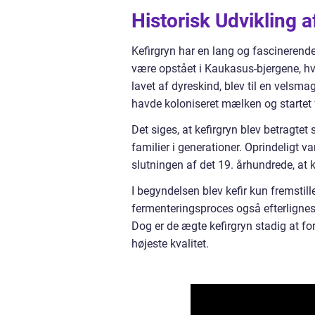
Historisk Udvikling a
Kefirgryn har en lang og fascinerende h
være opstået i Kaukasus-bjergene, hv
lavet af dyreskind, blev til en velsma
havde koloniseret mælken og startet
Det siges, at kefirgryn blev betragte
familier i generationer. Oprindeligt v
slutningen af det 19. århundrede, at k
I begyndelsen blev kefir kun fremstil
fermenteringsproces også efterlignes
Dog er de ægte kefirgryn stadig at fo
højeste kvalitet.