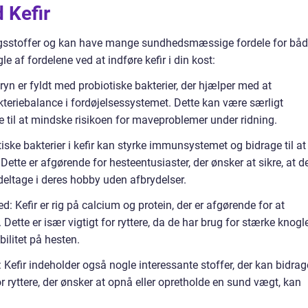
 Kefir
ringsstoffer og kan have mange sundhedsmæssige fordele for bå
le af fordelene ved at indføre kefir i din kost:
yn er fyldt med probiotiske bakterier, der hjælper med at
teriebalance i fordøjelsessystemet. Dette kan være særligt
ge til at mindske risikoen for maveproblemer under ridning.
ske bakterier i kefir kan styrke immunsystemet og bidrage til at
te er afgørende for hesteentusiaster, der ønsker at sikre, at d
g deltage i deres hobby uden afbrydelser.
 Kefir er rig på calcium og protein, der er afgørende for at
ette er især vigtigt for ryttere, da de har brug for stærke knogl
ilitet på hesten.
fir indeholder også nogle interessante stoffer, der kan bidrag
or ryttere, der ønsker at opnå eller opretholde en sund vægt, kan