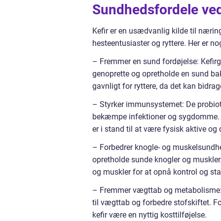
Sundhedsfordele ved
Kefir er en usædvanlig kilde til næ
hesteentusiaster og ryttere. Her er nog
– Fremmer en sund fordøjelse: Kefirgr
genoprette og opretholde en sund bak
gavnligt for ryttere, da det kan bidra
– Styrker immunsystemet: De probioti
bekæmpe infektioner og sygdomme. Det
er i stand til at være fysisk aktive o
– Forbedrer knogle- og muskelsundhed:
opretholde sunde knogler og muskler. D
og muskler for at opnå kontrol og stab
– Fremmer vægttab og metabolisme: Ke
til vægttab og forbedre stofskiftet. F
kefir være en nyttig kosttilføjelse.