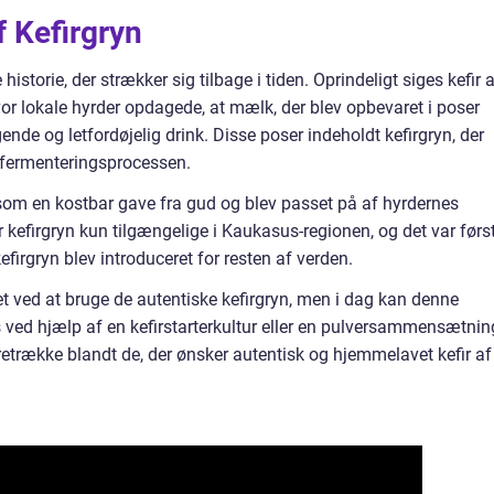
f Kefirgryn
istorie, der strækker sig tilbage i tiden. Oprindeligt siges kefir a
or lokale hyrder opdagede, at mælk, der blev opbevaret i poser
gende og letfordøjelig drink. Disse poser indeholdt kefirgryn, der
 fermenteringsprocessen.
t som en kostbar gave fra gud og blev passet på af hyrdernes
ar kefirgryn kun tilgængelige i Kaukasus-regionen, og det var først
efirgryn blev introduceret for resten af verden.
let ved at bruge de autentiske kefirgryn, men i dag kan denne
 ved hjælp af en kefirstarterkultur eller en pulversammensætnin
retrække blandt de, der ønsker autentisk og hjemmelavet kefir af