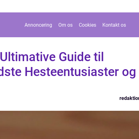
Annoncering
Om os
Cookies
Kontakt os
Ultimative Guide til
ste Hesteentusiaster og
redaktio