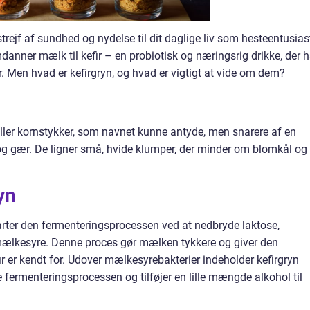
t strejf af sundhed og nydelse til dit daglige liv som hesteentusias
anner mælk til kefir – en probiotisk og næringsrig drikke, der h
. Men hvad er kefirgryn, og hvad er vigtigt at vide om dem?
 eller kornstykker, som navnet kunne antyde, men snarere af en
g gær. De ligner små, hvide klumper, der minder om blomkål og
yn
starter den fermenteringsprocessen ved at nedbryde laktose,
ælkesyre. Denne proces gør mælken tykkere og giver den
ir er kendt for. Udover mælkesyrebakterier indeholder kefirgryn
fermenteringsprocessen og tilføjer en lille mængde alkohol til