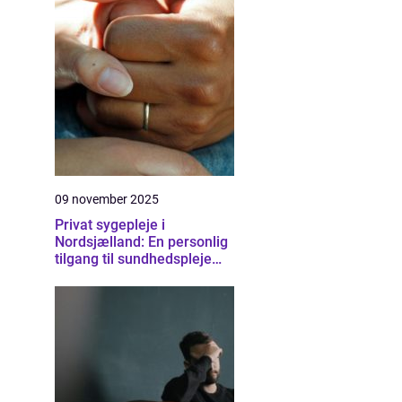
09 november 2025
Privat sygepleje i
Nordsjælland: En personlig
tilgang til sundhedspleje
derhjemme