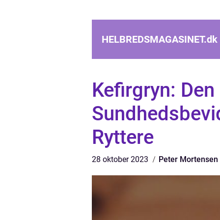
HELBREDSMAGASINET.
dk
Kefirgryn: Den 
Sundhedsbevid
Ryttere
28 oktober 2023
Peter Mortensen