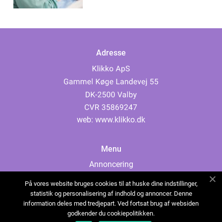
Adresse
web:
www.klikko.dk
Menu
Annoncering
Om os
På vores website bruges cookies til at huske dine indstillinger,
Cookies
statistik og personalisering af indhold og annoncer. Denne
information deles med tredjepart. Ved fortsat brug af websiden
Kontakt os
godkender du cookiepolitikken.
Sitemap