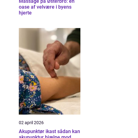
Massage på Østerbro: en
oase af velvære i byens
hjerte
02 april 2026
Akupunktør ikast sådan kan
akupunktur hjælpe mod