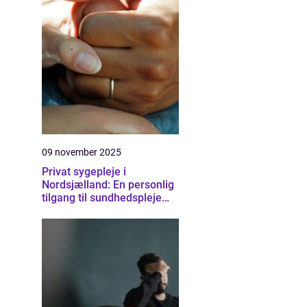
09 november 2025
Privat sygepleje i
Nordsjælland: En personlig
tilgang til sundhedspleje
derhjemme