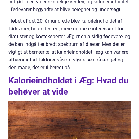
indført i den videnskabelige verden, og kalorieindholdet
i fødevarer begyndte at blive beregnet og undersøgt.
I løbet af det 20. århundrede blev kalorieindholdet af
fødevarer, herunder æg, mere og mere interessant for
diætister og kosteksperter. Æg er en alsidig fødevare, og
de kan indgå i et bredt spektrum af diæter. Men det er
vigtigt at bemærke, at kalorieindholdet i æg kan variere
afhængigt af faktorer såsom størrelsen på ægget og
den måde, det er tilberedt på.
Kalorieindholdet i Æg: Hvad du
behøver at vide