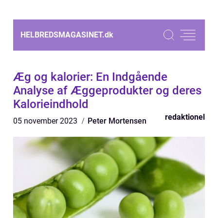
HELBREDSMAGASINET.
dk
Æg og kalorier: En Indgående
Analyse af Æggeprodukter og deres
Kalorieindhold
redaktionel
05 november 2023
Peter Mortensen